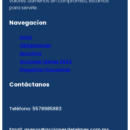
valores. Llámenos sin compromiso, estamos
para servirle .
Navegacíon
Inicio
Obligaciones
Nosotro
s
Acciones telmex 2024
Preguntas frecuentes
Contáctanos
Teléfono: 5578985883
Email: asesor@accionesdetelmex.com.mx